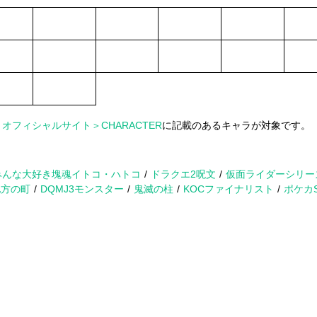
、
オフィシャルサイト＞CHARACTER
に記載のあるキャラが対象です。
みんな大好き塊魂イトコ・ハトコ
ドラクエ2呪文
仮面ライダーシリー
地方の町
DQMJ3モンスター
鬼滅の柱
KOCファイナリスト
ポケカ