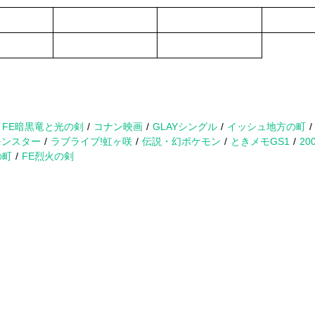
。
FE暗黒竜と光の剣
コナン映画
GLAYシングル
イッシュ地方の町
モンスター
ラブライブ!虹ヶ咲
伝説・幻ポケモン
ときメモGS1
2
の町
FE烈火の剣