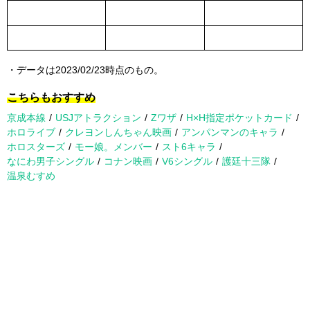
・データは2023/02/23時点のもの。
こちらもおすすめ
京成本線
USJアトラクション
Zワザ
H×H指定ポケットカード
ホロライブ
クレヨンしんちゃん映画
アンパンマンのキャラ
ホロスターズ
モー娘。メンバー
スト6キャラ
なにわ男子シングル
コナン映画
V6シングル
護廷十三隊
温泉むすめ