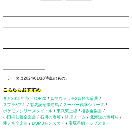
・データは2024/01/18時点のもの。
こちらもおすすめ
冬月2018年売上TOP20
妖怪ウォッチ2妖怪大辞典
スプラ3ブキ
有馬記念優勝馬
スーパー戦隊シリーズ
ポケモンシリーズタイトル
東武東上線
櫻坂全楽曲
小田桐仁義全楽曲
石川の市町
MLBチーム
北海道の市町村
蓮ノ空全楽曲
DQM3モンスター
宝塚星組トップスター