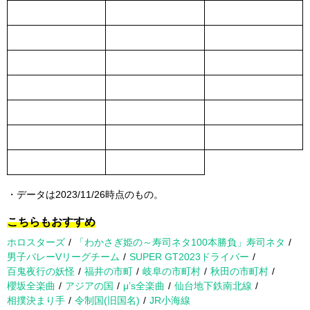
・データは2023/11/26時点のもの。
こちらもおすすめ
ホロスターズ
「わかさぎ姫の～寿司ネタ100本勝負」寿司ネタ
男子バレーVリーグチーム
SUPER GT2023ドライバー
百鬼夜行の妖怪
福井の市町
岐阜の市町村
秋田の市町村
櫻坂全楽曲
アジアの国
μ’s全楽曲
仙台地下鉄南北線
相撲決まり手
令制国(旧国名)
JR小海線