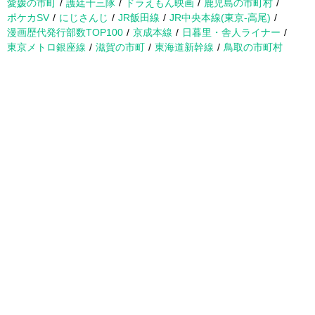
愛媛の市町
護廷十三隊
ドラえもん映画
鹿児島の市町村
ポケカSV
にじさんじ
JR飯田線
JR中央本線(東京-高尾)
漫画歴代発行部数TOP100
京成本線
日暮里・舎人ライナー
東京メトロ銀座線
滋賀の市町
東海道新幹線
鳥取の市町村