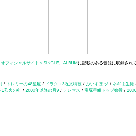
、
オフィシャルサイト＞SINGLE、ALBUM
に記載のある音源に収録され
剣
トレミーの48星座
ドラクエ3呪文特技
ぶいすぽっ!
ネギま生徒
FE烈火の剣
2000年以降の月9
デレマス
宝塚星組トップ娘役
20