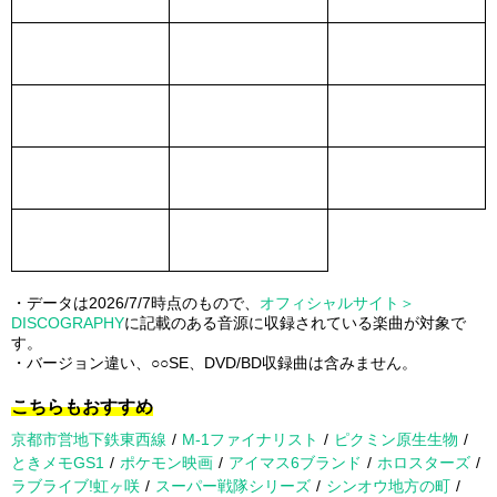
・データは2026/7/7時点のもので、
オフィシャルサイト＞
DISCOGRAPHY
に記載のある音源に収録されている楽曲が対象で
す。
・バージョン違い、○○SE、DVD/BD収録曲は含みません。
こちらもおすすめ
京都市営地下鉄東西線
M-1ファイナリスト
ピクミン原生生物
ときメモGS1
ポケモン映画
アイマス6ブランド
ホロスターズ
ラブライブ!虹ヶ咲
スーパー戦隊シリーズ
シンオウ地方の町