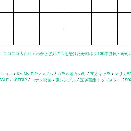
、
ニコニコ大百科＞わかさぎ姫の命を懸けた寿司ネタ100本勝負＞寿司ネ
クション
Kis-My-Ft2シングル
ガラル地方の町
東方キャラ
マリカ8
TALE
18TRIP
コナン映画
嵐シングル
宝塚宙組トップスター
50