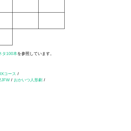
タ100本
を参照しています。
DXコース
2JFW
おかいつ人形劇