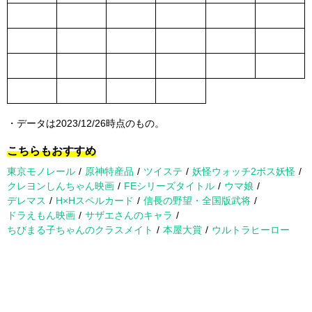
・データは2023/12/26時点のもの。
こちらもおすすめ
東京モノレール
原神特産品
ツイステ
妖怪ウォッチ2ボス妖怪
クレヨンしんちゃん映画
FEシリーズタイトル
ウマ娘
デレマス
H×Hスペルカード
信長の野望・全国版武将
ドラえもん映画
サザエさんのキャラ
ちびまる子ちゃんのクラスメイト
本屋大賞
ウルトラヒーロー