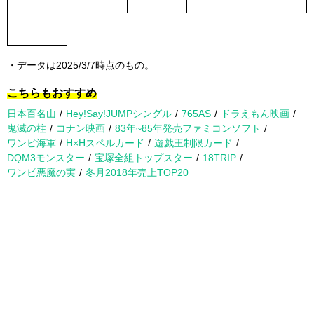
・データは2025/3/7時点のもの。
こちらもおすすめ
日本百名山
Hey!Say!JUMPシングル
765AS
ドラえもん映画
鬼滅の柱
コナン映画
83年~85年発売ファミコンソフト
ワンピ海軍
H×Hスペルカード
遊戯王制限カード
DQM3モンスター
宝塚全組トップスター
18TRIP
ワンピ悪魔の実
冬月2018年売上TOP20