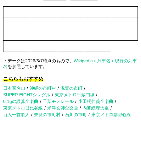
・データは2026/6/7時点のもので、
Wikipedia＞列車名＞現行の列車
名
を参照しています。
こちらもおすすめ
日本百名山
沖縄の市町村
滋賀の市町
SUPER EIGHTシングル
東京メトロ半蔵門線
0.1gの誤算全楽曲
千葉モノレール
小田桐仁義全楽曲
東京メトロ日比谷線
米津玄師全楽曲
内閣総理大臣
百人一首歌人
奈良の市町村
石川の市町
東京メトロ副都心線