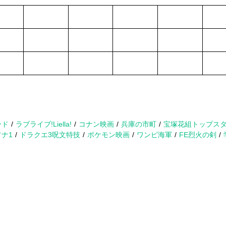
。
ード
ラブライブ!Liella!
コナン映画
兵庫の市町
宝塚花組トップス
ナ1
ドラクエ3呪文特技
ポケモン映画
ワンピ海軍
FE烈火の剣