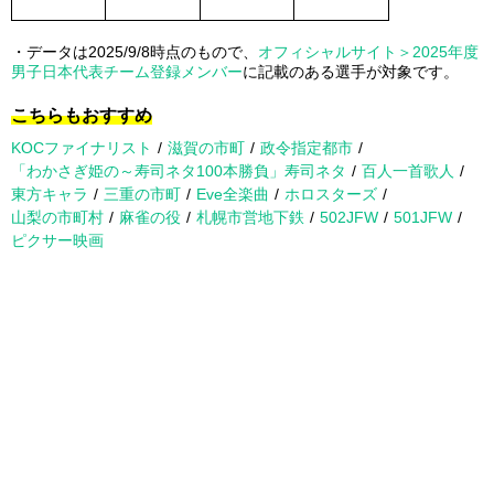
・データは2025/9/8時点のもので、
オフィシャルサイト＞2025年度
男子日本代表チーム登録メンバー
に記載のある選手が対象です。
こちらもおすすめ
KOCファイナリスト
滋賀の市町
政令指定都市
「わかさぎ姫の～寿司ネタ100本勝負」寿司ネタ
百人一首歌人
東方キャラ
三重の市町
Eve全楽曲
ホロスターズ
山梨の市町村
麻雀の役
札幌市営地下鉄
502JFW
501JFW
ピクサー映画