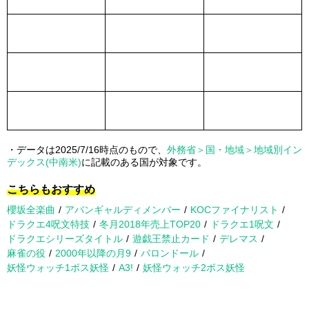
・データは2025/7/16時点のもので、
外務省＞国・地域＞地域別イン
デックス(中南米)
に記載のある国が対象です。
こちらもおすすめ
櫻坂全楽曲
アバンギャルディメンバー
KOCファイナリスト
ドラクエ4呪文特技
冬月2018年売上TOP20
ドラクエ1呪文
ドラクエシリーズタイトル
遊戯王禁止カード
デレマス
麻雀の役
2000年以降の月9
バロンドール
妖怪ウォッチ1ボス妖怪
A3!
妖怪ウォッチ2ボス妖怪