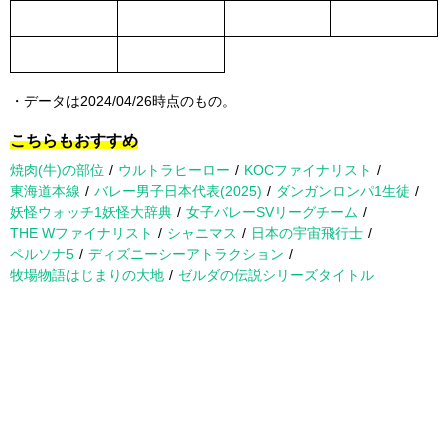
・データは2024/04/26時点のもの。
こちらもおすすめ
焼肉(牛)の部位
ウルトラヒーロー
KOCファイナリスト
東海道本線
バレー男子日本代表(2025)
ダンガンロンパ1生徒
妖怪ウォッチ1妖怪大辞典
女子バレーSVリーグチーム
THE Wファイナリスト
シャニマス
日本の宇宙飛行士
ペルソナ5
ディズニーシーアトラクション
牧場物語はじまりの大地
ゼルダの伝説シリーズタイトル