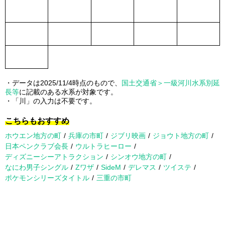
・データは2025/11/4時点のもので、
国土交通省＞一級河川水系別延
長等
に記載のある水系が対象です。
・「川」の入力は不要です。
こちらもおすすめ
ホウエン地方の町
兵庫の市町
ジブリ映画
ジョウト地方の町
日本ペンクラブ会長
ウルトラヒーロー
ディズニーシーアトラクション
シンオウ地方の町
なにわ男子シングル
Zワザ
SideM
デレマス
ツイステ
ポケモンシリーズタイトル
三重の市町